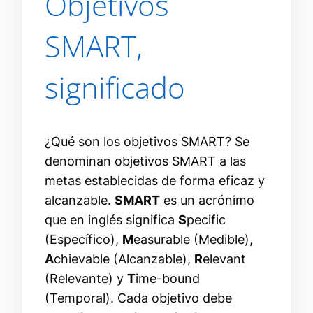
Objetivos
SMART,
significado
¿Qué son los objetivos SMART? Se
denominan objetivos SMART a las
metas establecidas de forma eficaz y
alcanzable.
SMART
es un acrónimo
que en inglés significa
S
pecific
(Específico),
M
easurable (Medible),
A
chievable (Alcanzable),
R
elevant
(Relevante) y
T
ime-bound
(Temporal). Cada objetivo debe