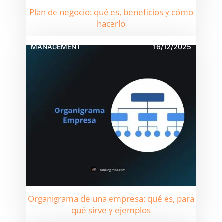
Plan de negocio: qué es, beneficios y cómo
hacerlo
MANAGEMENT
16/12/2025
Organigrama de una empresa: qué es, para
qué sirve y ejemplos